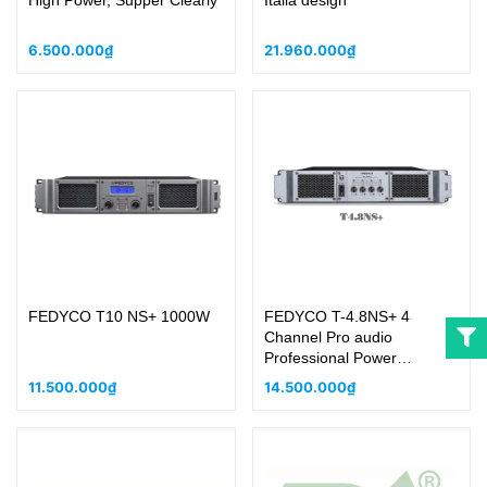
High Power, Supper Clearly
Italia design
6.500.000₫
21.960.000₫
FEDYCO T10 NS+ 1000W
FEDYCO T-4.8NS+ 4
Channel Pro audio
Professional Power
Amplifier for Stage Music
11.500.000₫
14.500.000₫
Live