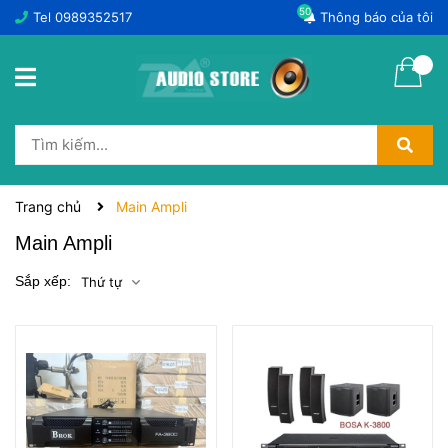
50
Tel
0989352517
Thông báo của tôi
Trang chủ
Main Ampli
Main Ampli
Sắp xếp:
Thứ tự